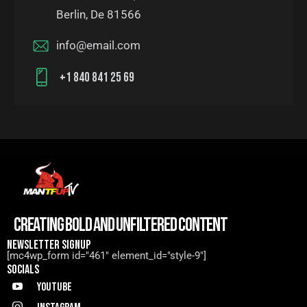
Berlin, De 81566
info@email.com
+1 840 841 25 69
CREATING BOLD AND UNFILTERED CONTENT
NEWSLETTER SIGNUP
[mc4wp_form id="461" element_id="style-9"]
SOCIALS
Youtube